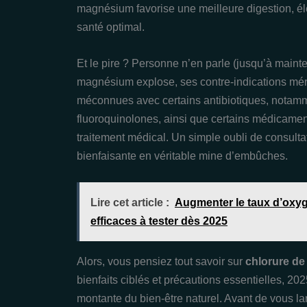
magnésium favorise une meilleure digestion, él
santé optimal.
Et le pire ? Personne n’en parle (jusqu’à mainte
magnésium explose, ses contre-indications méri
méconnues avec certains antibiotiques, notamme
fluoroquinolones, ainsi que certains médicamen
traitement médical. Un simple oubli de consult
bienfaisante en véritable mine d’embûches.
Lire cet article :
Augmenter le taux d’oxyg
efficaces à tester dès 2025
Alors, vous pensiez tout savoir sur
chlorure d
bienfaits ciblés et précautions essentielles, 202
montante du bien-être naturel. Avant de vous la