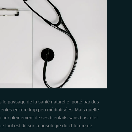
le paysage de la santé naturelle, porté par des
entes encore trop peu médiatisées. Mais quelle
icier pleinement de ses bienfaits sans basculer
e tout est dit sur la posologie du chlorure de