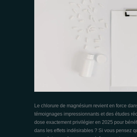
Le chlorure de magnésium revient en force dans 
témoignages impressionnants et des études réc
dose exactement privilégier en 2025 pour bénéf
dans les effets indésirables ? Si vous pensez qu