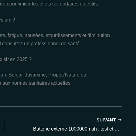
pour limiter les effets secondaires digestifs.
ésium ?
e, fatigue, nausées, étourdissements et diminution
et consultez un professionnel de santé.
isir en 2025 ?
ri, Solgar, Juvamine, Propos’Nature ou
é aux normes sanitaires actuelles.
SUIVANT
Batterie externe 1000000mah : test et avis sur la puissance ultime pour tous vos appareils en 2025