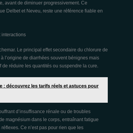
e, avant de diminuer progressivement. Ce
que Delbet et Neveu, reste une référence fiable en
 interactions
uchemar. Le principal effet secondaire du chlorure de
 à l’origine de diarrhées souvent bénignes mais
if de réduire les quantités ou suspendre la cure.
 : découvrez les tarifs réels et astuces pour
uffrant d’insuffisance rénale ou de troubles
 de magnésium dans le corps, entraînant fatigue
 réflexes. Ce n’est pas pour rien que les