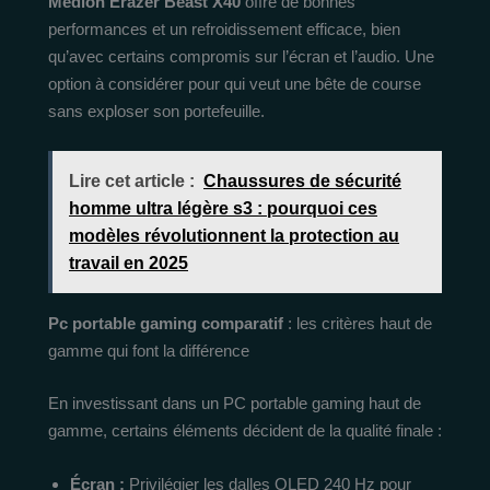
Medion Erazer Beast X40
offre de bonnes
performances et un refroidissement efficace, bien
qu’avec certains compromis sur l’écran et l’audio. Une
option à considérer pour qui veut une bête de course
sans exploser son portefeuille.
Lire cet article :
Chaussures de sécurité
homme ultra légère s3 : pourquoi ces
modèles révolutionnent la protection au
travail en 2025
Pc portable gaming comparatif
: les critères haut de
gamme qui font la différence
En investissant dans un PC portable gaming haut de
gamme, certains éléments décident de la qualité finale :
Écran :
Privilégier les dalles OLED 240 Hz pour