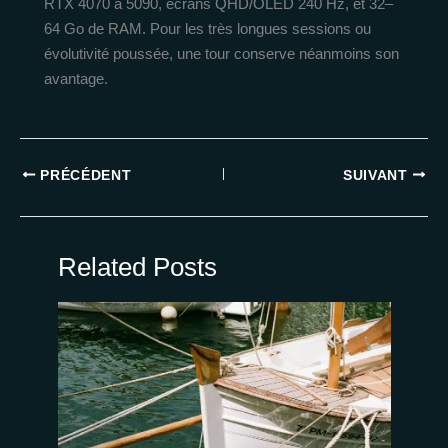
RTX 4070 à 5090, écrans QHD/OLED 240 Hz, et 32–
64 Go de RAM. Pour les très longues sessions ou
évolutivité poussée, une tour conserve néanmoins son
avantage.
PRÉCÉDENT
SUIVANT
Related Posts