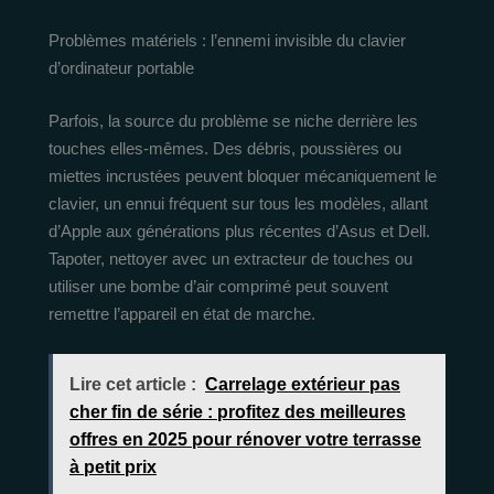
Problèmes matériels : l’ennemi invisible du clavier
d’ordinateur portable
Parfois, la source du problème se niche derrière les
touches elles-mêmes. Des débris, poussières ou
miettes incrustées peuvent bloquer mécaniquement le
clavier, un ennui fréquent sur tous les modèles, allant
d’Apple aux générations plus récentes d’Asus et Dell.
Tapoter, nettoyer avec un extracteur de touches ou
utiliser une bombe d’air comprimé peut souvent
remettre l’appareil en état de marche.
Lire cet article :
Carrelage extérieur pas
cher fin de série : profitez des meilleures
offres en 2025 pour rénover votre terrasse
à petit prix