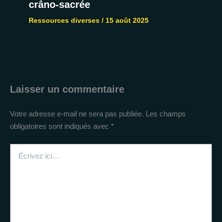
crâno-sacrée
Ressources diverses
/
15 août 2025
Laisser un commentaire
Votre adresse e-mail ne sera pas publiée.
Les champs
obligatoires sont indiqués avec
*
Écrivez
ici…