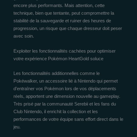
encore plus performants. Mais attention, cette
technique, bien que tentante, peut compromettre la
stabilité de la sauvegarde et ruiner des heures de
progression, un risque que chaque dresseur doit peser
avec soin.
Exploiter les fonctionnalités cachées pour optimiser
votre expérience Pokémon HeartGold soluce
Les fonctionnalités additionnelles comme le
Pokéwalker, un accessoire lié à Nintendo qui permet
d’entraîner vos Pokémon lors de vos déplacements
réels, apportent une dimension nouvelle au gameplay.
Très prisé par la communauté Serebii et les fans du
Club Nintendo, il enrichit la collection et les
performances de votre équipe sans effort direct dans le
jeu.