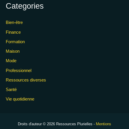
Categories
Bien-être
Finance
Formation
Maison
Mode
Professionnel
Ressources diverses
Santé
Vie quotidienne
Droits d'auteur © 2026 Ressources Plurielles -
Mentions