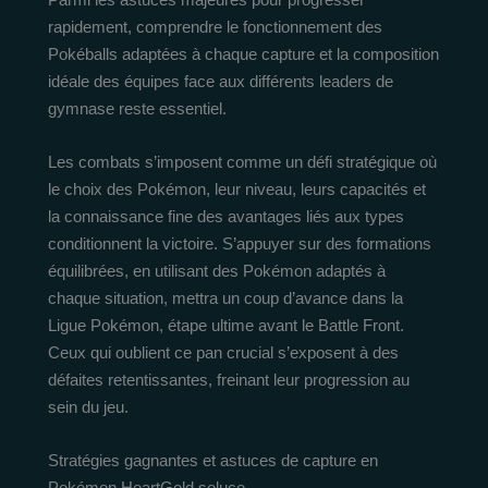
rapidement, comprendre le fonctionnement des
Pokéballs adaptées à chaque capture et la composition
idéale des équipes face aux différents leaders de
gymnase reste essentiel.
Les combats s’imposent comme un défi stratégique où
le choix des Pokémon, leur niveau, leurs capacités et
la connaissance fine des avantages liés aux types
conditionnent la victoire. S’appuyer sur des formations
équilibrées, en utilisant des Pokémon adaptés à
chaque situation, mettra un coup d’avance dans la
Ligue Pokémon, étape ultime avant le Battle Front.
Ceux qui oublient ce pan crucial s’exposent à des
défaites retentissantes, freinant leur progression au
sein du jeu.
Stratégies gagnantes et astuces de capture en
Pokémon HeartGold soluce