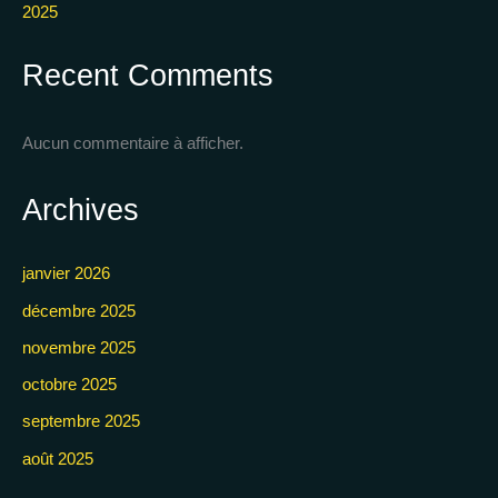
2025
Recent Comments
Aucun commentaire à afficher.
Archives
janvier 2026
décembre 2025
novembre 2025
octobre 2025
septembre 2025
août 2025