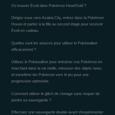
Où trouver Évoli dans Pokémon HeartGold ?
Dirigez-vous vers Azalea City, entrez dans la Pokémon
House et parlez à la fille au second étage pour recevoir
Évoli en cadeau.
Quelles sont les astuces pour utiliser le Pokéwalker
efficacement ?
Utilisez le Pokéwalker pour entraîner vos Pokémon en
marchant dans la vie réelle, retrouver des objets rares,
et transférer les Pokémon vers le jeu pour une
progression optimisée.
Comment utiliser le glitch de clonage sans risquer de
perdre sa sauvegarde ?
Effectuez une sauvegarde double avant d’expérimenter