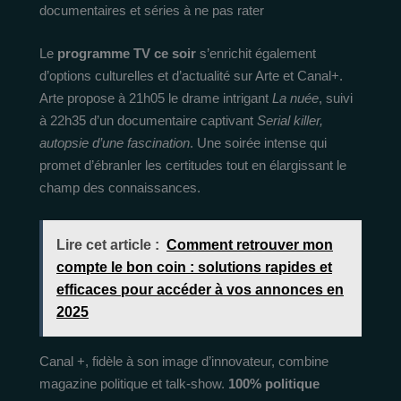
documentaires et séries à ne pas rater
Le
programme TV ce soir
s’enrichit également
d’options culturelles et d’actualité sur Arte et Canal+.
Arte propose à 21h05 le drame intrigant
La nuée
, suivi
à 22h35 d’un documentaire captivant
Serial killer,
autopsie d’une fascination
. Une soirée intense qui
promet d’ébranler les certitudes tout en élargissant le
champ des connaissances.
Lire cet article :
Comment retrouver mon
compte le bon coin : solutions rapides et
efficaces pour accéder à vos annonces en
2025
Canal +, fidèle à son image d’innovateur, combine
magazine politique et talk-show.
100% politique