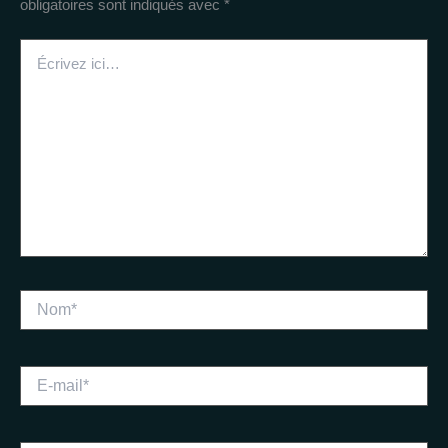
obligatoires sont indiqués avec
*
Écrivez
ici…
Nom*
E-
mail*