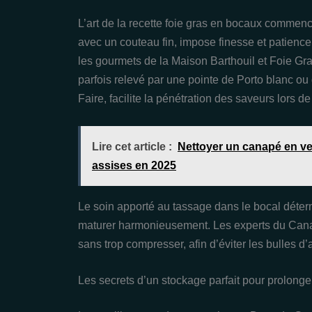
L’art de la recette foie gras en bocaux commence
avec un couteau fin, impose finesse et patience
les gourmets de la Maison Barthouil et Foie Gra
parfois relevé par une pointe de Porto blanc ou
Faire, facilite la pénétration des saveurs lors d
Lire cet article :
Nettoyer un canapé en vel
assises en 2025
Le soin apporté au tassage dans le bocal déterm
maturer harmonieusement. Les experts du Cana
sans trop compresser, afin d’éviter les bulles d’air
Les secrets d’un stockage parfait pour prolonger