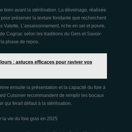
 bien avant la stérilisation. La déveinage, réalisée
 pour préserver la texture fondante que recherchent
s Valette. L’assaisonnement, riche en sel et poivre,
 de Cognac selon les traditions du Gers et Savoir-
e la phase de repos.
ours : astuces efficaces pour raviver vos
ine ensuite la présentation et la capacité du foie à
rd Cuisinier recommandent de remplir les bocaux
 qui ferait défaut à la stérilisation.
 la vie du foie gras en 2025