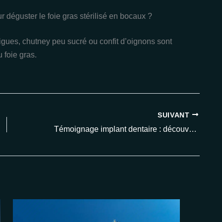
déguster le foie gras stérilisé en bocaux ?
igues, chutney peu sucré ou confit d’oignons sont
 foie gras.
SUIVANT
Témoignage implant dentaire : découvrez les avis récents et les résultats avant/après en 2025