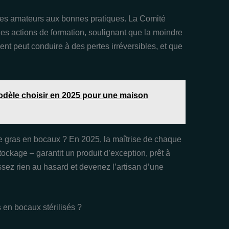
n des amateurs aux bonnes pratiques. La Comité
 actions de formation, soulignant que la moindre
nt peut conduire à des pertes irréversibles, et que
modèle choisir en 2025 pour une maison
oie gras en bocaux ? En 2025, la maîtrise de chaque
stockage – garantit un produit d’exception, prêt à
ssez rien au hasard et devenez l’artisan d’une
 en bocaux stérilisés ?