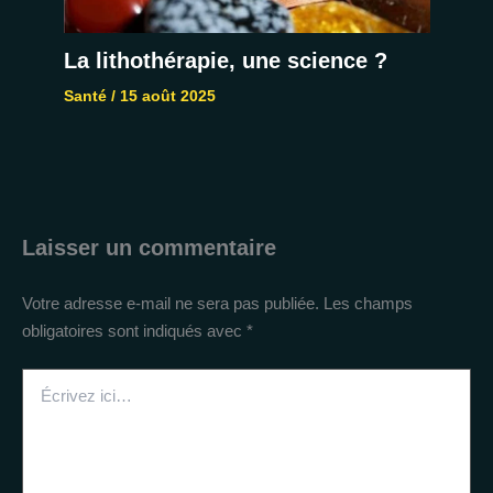
La lithothérapie, une science ?
Santé
/
15 août 2025
Laisser un commentaire
Votre adresse e-mail ne sera pas publiée.
Les champs
obligatoires sont indiqués avec
*
Écrivez
ici…