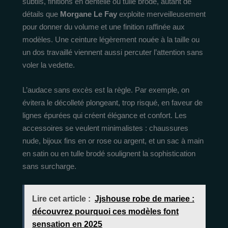
subtils, finitions en dentelle ou tulle brodé, autant de
détails que
Morgane Le Fay
exploite merveilleusement
pour donner du volume et une finition raffinée aux
modèles. Une ceinture légèrement nouée à la taille ou
un dos travaillé viennent aussi percuter l’attention sans
voler la vedette.
L’audace sans excès est la règle. Par exemple, on
évitera le décolleté plongeant, trop risqué, en faveur de
lignes épurées qui créent élégance et confort. Les
accessoires se veulent minimalistes : chaussures
nude, bijoux fins en or rose ou argent, et un sac à main
en satin ou en tulle brodé soulignent la sophistication
sans surcharge.
Lire cet article :
Jjshouse robe de mariee :
découvrez pourquoi ces modèles font
sensation en 2025