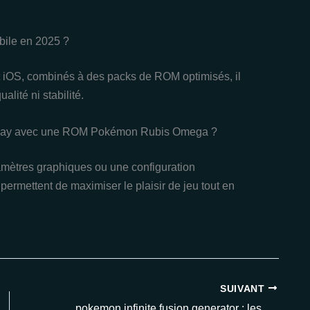
ile en 2025 ?
t iOS, combinés à des packs de ROM optimisés, il
alité ni stabilité.
ameplay avec une ROM Pokémon Rubis Omega ?
ramètres graphiques ou une configuration
permettent de maximiser le plaisir de jeu tout en
SUIVANT
pokemon infinite fusion generator : les meilleures astuces pour créer des fusions incroyables en 2025