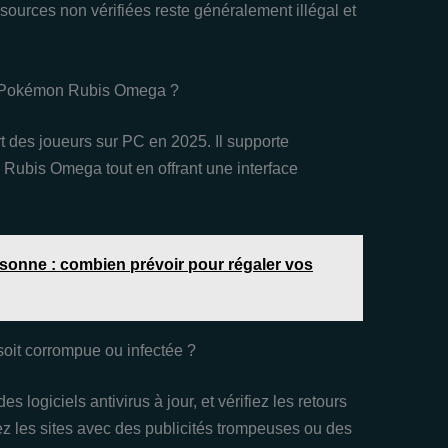
sources non vérifiées reste généralement illégal et
OM Pokémon Rubis Omega ?
rt des joueurs sur PC en 2025. Il supporte
 Rubis Omega tout en offrant une interface
rsonne : combien prévoir pour régaler vos
oit corrompue ou infectée ?
s logiciels antivirus à jour, et vérifiez les retours
tez les sites avec des publicités trompeuses ou des