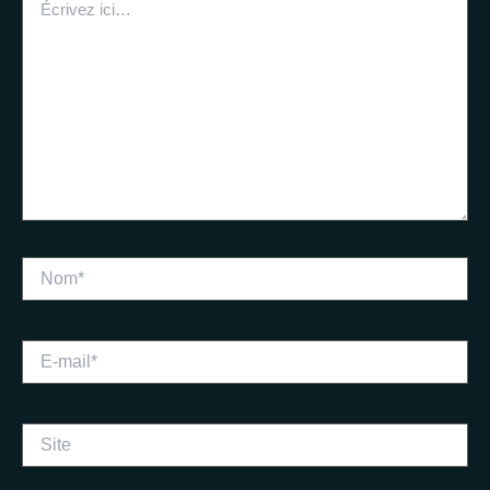
ici…
Nom*
E-
mail*
Site