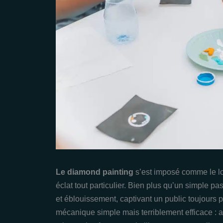
Le diamond painting
s’est imposé comme le loi
éclat tout particulier. Bien plus qu’un simple pa
et éblouissement, captivant un public toujours p
mécanique simple mais terriblement efficace : ap