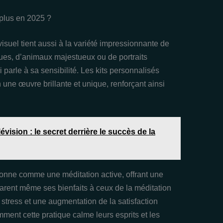
 plus en 2025 ?
visuel tient aussi à la variété impressionnante de
ues, d’animaux majestueux ou de portraits
 parle à sa sensibilité. Les kits personnalisés
une œuvre brillante et unique, renforçant ainsi
vision : le secret derrière le succès de la
tionne comme une méditation active, offrant une
arent même ses bienfaits à ceux de la méditation
u stress et une augmentation de la satisfaction
ent cette pratique calme leurs esprits et les