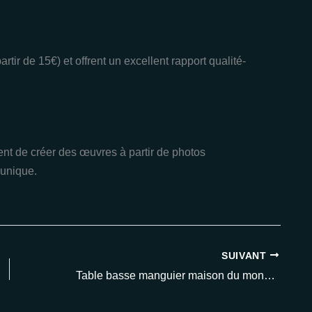
tir de 15€) et offrent un excellent rapport qualité-
tent de créer des œuvres à partir de photos
 unique.
SUIVANT
Table basse manguier maison du monde : pourquoi ce meuble élégant séduit tous les amateurs de déco en 2025