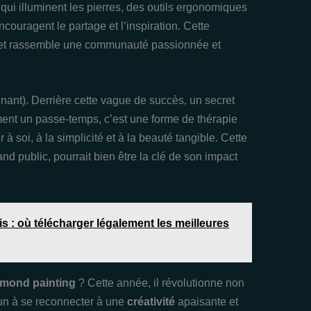
D qui illuminent les pierres, des outils ergonomiques
ncouragent le partage et l’inspiration. Cette
in et rassemble une communauté passionnée et
enant). Derrière cette vague de succès, un secret
ent un passe-temps, c’est une forme de thérapie
à soi, à la simplicité et à la beauté tangible. Cette
 public, pourrait bien être la clé de son impact
 : où télécharger légalement les meilleures
amond painting
? Cette année, il révolutionne non
cun à se reconnecter à une
créativité
apaisante et