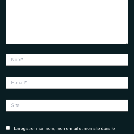
Nom*
E-
mail*
Site
Enregistrer mon nom, mon e-mail et mon site dans le