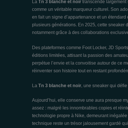
La
Tn 3 blanche et noir
transcende largement s
comme un véritable marqueur culturel. Son ado
en fait un signe d’appartenance et un étendard d
plusieurs générations. En 2025, cette sneaker 
notamment grâce à des collaborations exclusiv
Des plateformes comme Foot Locker, JD Sports
éditions limitées, attisant la passion des ama
perpétue l’envie et la convoitise autour de ce
réinventer son histoire tout en restant profondé
La
Tn 3 blanche et noir
, une sneaker qui défie
Aujourd’hui, elle conserve une aura presque my
assez : malgré les innombrables copies et réinte
technologie propre à Nike, demeurant inégalée en
technique reste un trésor jalousement gardé qu