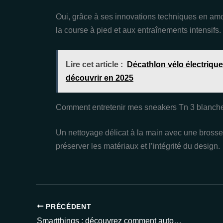
Oui, grâce à ses innovations techniques en amor
la course à pied et aux entraînements intensifs.
Lire cet article :
Décathlon vélo électriqu
découvrir en 2025
Comment entretenir mes sneakers Tn 3 blanche 
Un nettoyage délicat à la main avec une bros
préserver les matériaux et l’intégrité du design.
PRÉCÉDENT
Smartthings : découvrez comment automatiser votre maison en 2025 et sécuriser votre quotidien