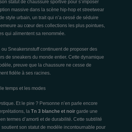
on statut de chaussure sportive pour s’imposer
ption massive dans la scène hip-hop et streetwear
e style urbain, un trait qui n’a cessé de séduire
demeure au cœur des collections les plus pointues,
es qui alimentent sa renommée.
 ou Sneakersnstuff continuent de proposer des
teurs de sneakers du monde entier. Cette dynamique
 modèle, preuve que la chaussure ne cesse de
ment fidèle à ses racines.
 le temps et les modes
stique. Et le pire ? Personne n’en parle encore
rprétations, la
Tn 3 blanche et noir
garde une
 termes d’amorti et de durabilité. Cette subtilité
i soutient son statut de modèle incontournable pour