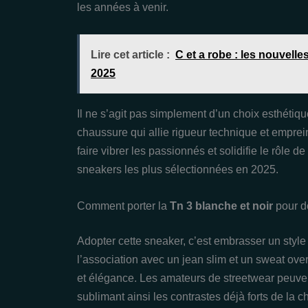
les années à venir.
Lire cet article :
C et a robe : les nouvell
2025
Il ne s’agit pas simplement d’un choix esthétiq
chaussure qui allie rigueur technique et emprein
faire vibrer les passionnés et solidifie le rôle de
sneakers les plus sélectionnées en 2025.
Comment porter la
Tn 3 blanche et noir
pour d
Adopter cette sneaker, c’est embrasser un style 
l’association avec un jean slim et un sweat over
et élégance. Les amateurs de streetwear peuve
sublimant ainsi les contrastes déjà forts de la 