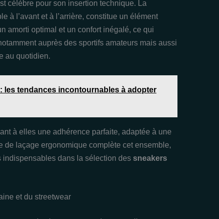
est célèbre pour son insertion technique. La
ble à l’avant et à l’arrière, constitue un élément
 amorti optimal et un confort inégalé, ce qui
 notamment auprès des sportifs amateurs mais aussi
e au quotidien.
: les tendances incontournables à adopter
uant à elles une adhérence parfaite, adaptée à une
me de laçage ergonomique complète cet ensemble,
ts indispensables dans la sélection des
sneakers
aine et du streetwear