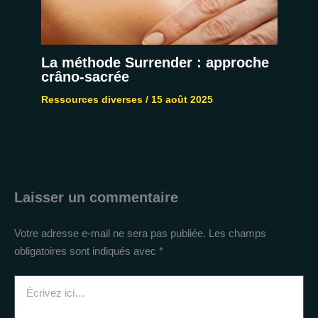
La méthode Surrender : approche
crâno-sacrée
Ressources diverses
/
15 août 2025
Laisser un commentaire
Votre adresse e-mail ne sera pas publiée.
Les champs
obligatoires sont indiqués avec
*
Écrivez
ici…