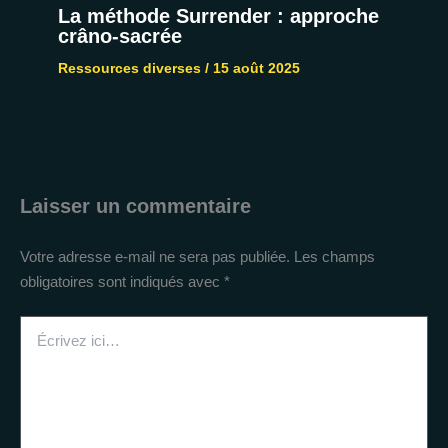
La méthode Surrender : approche
crâno-sacrée
Ressources diverses
/
15 août 2025
Laisser un commentaire
Votre adresse e-mail ne sera pas publiée.
Les champs
obligatoires sont indiqués avec
*
Écrivez
ici…