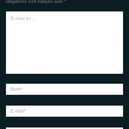
obligatoires sont indiqués avec
*
Écrivez
ici…
Nom*
E-
mail*