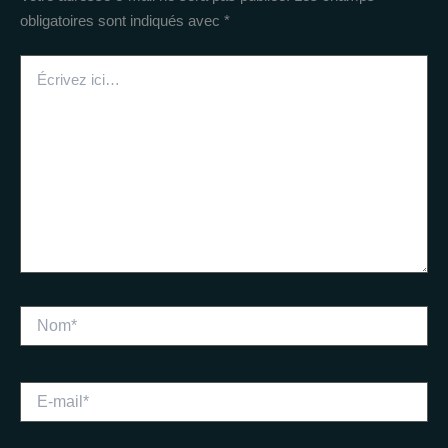
obligatoires sont indiqués avec
*
Écrivez
ici…
Nom*
E-
mail*