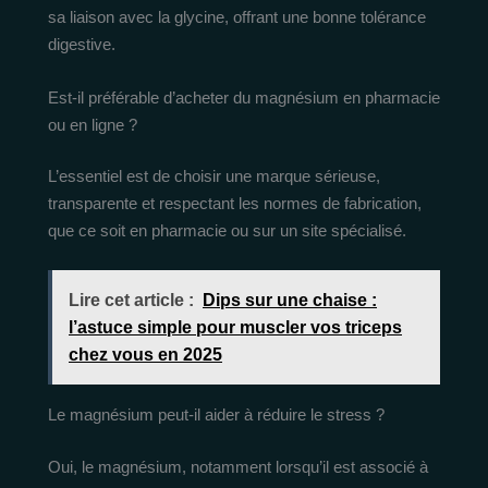
sa liaison avec la glycine, offrant une bonne tolérance
digestive.
Est-il préférable d’acheter du magnésium en pharmacie
ou en ligne ?
L’essentiel est de choisir une marque sérieuse,
transparente et respectant les normes de fabrication,
que ce soit en pharmacie ou sur un site spécialisé.
Lire cet article :
Dips sur une chaise :
l’astuce simple pour muscler vos triceps
chez vous en 2025
Le magnésium peut-il aider à réduire le stress ?
Oui, le magnésium, notamment lorsqu’il est associé à