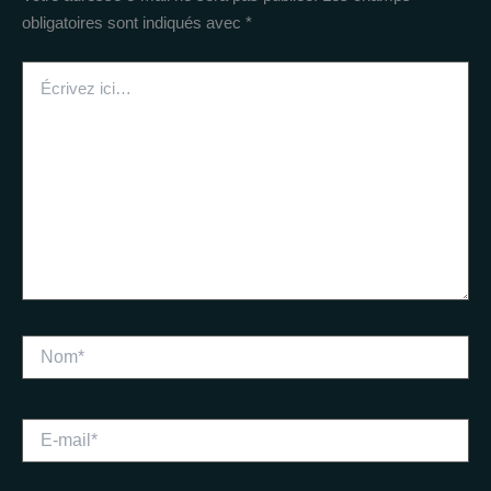
obligatoires sont indiqués avec
*
Écrivez
ici…
Nom*
E-
mail*