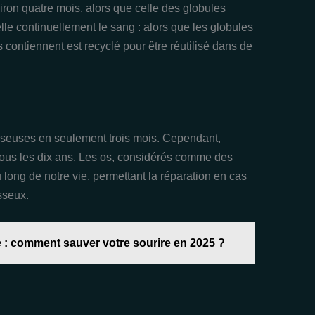
ron quatre mois, alors que celle des globules
lle continuellement le sang : alors que les globules
ls contiennent est recyclé pour être réutilisé dans de
 osseuses en seulement trois mois. Cependant,
tous les dix ans. Les os, considérés comme des
u long de notre vie, permettant la réparation en cas
sseux.
é : comment sauver votre sourire en 2025 ?