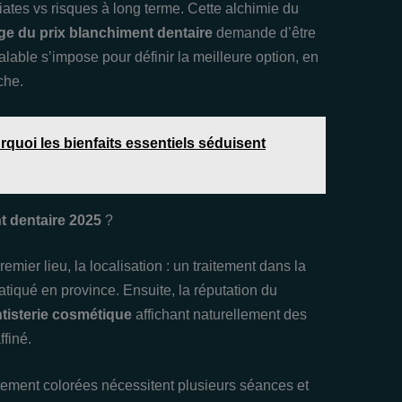
ates vs risques à long terme. Cette alchimie du
ge du prix blanchiment dentaire
demande d’être
lable s’impose pour définir la meilleure option, en
che.
quoi les bienfaits essentiels séduisent
t dentaire 2025
?
remier lieu, la localisation : un traitement dans la
tiqué en province. Ensuite, la réputation du
tisterie cosmétique
affichant naturellement des
ffiné.
ortement colorées nécessitent plusieurs séances et