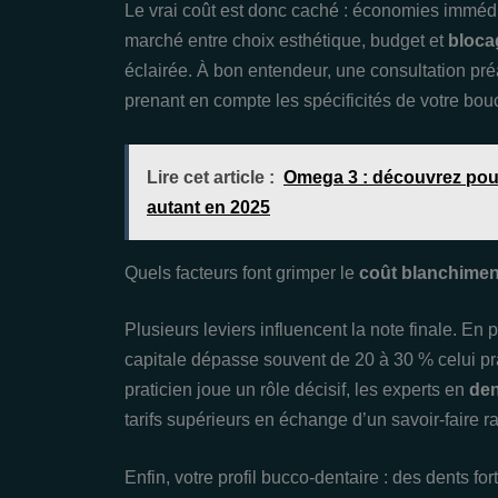
Le vrai coût est donc caché : économies immédi
marché entre choix esthétique, budget et
bloca
éclairée. À bon entendeur, une consultation préa
prenant en compte les spécificités de votre bou
Lire cet article :
Omega 3 : découvrez pour
autant en 2025
Quels facteurs font grimper le
coût blanchimen
Plusieurs leviers influencent la note finale. En p
capitale dépasse souvent de 20 à 30 % celui pra
praticien joue un rôle décisif, les experts en
den
tarifs supérieurs en échange d’un savoir-faire ra
Enfin, votre profil bucco-dentaire : des dents f