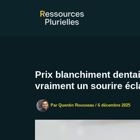
Aller
au
contenu
Prix blanchiment denta
vraiment un sourire écl
Par
Quentin Rousseau
/
6 décembre 2025