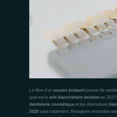
Le rêve d’un
sourire éclatant
pousse de nombre
quel est le
prix blanchiment dentaire
en 2025 ?
dentisterie cosmétique
et les alternatives
bla
2025
varie largement. Plongeons ensemble dans