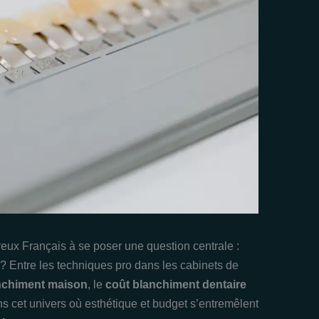
ux Français à se poser une question centrale :
 Entre les techniques pro dans les cabinets de
nchiment maison
, le
coût blanchiment dentaire
 cet univers où esthétique et budget s’entremêlent