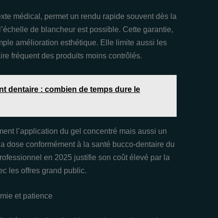
exte médical, permet un rendu rapide souvent dès la
l’échelle de blancheur est possible. Cette garantie,
le amélioration esthétique. Elle limite aussi les
aire fréquent des produits moins contrôlés.
nt dentaire : combien de temps dure le
ment l’application du gel concentré mais aussi un
er la dose conformément à la santé bucco-dentaire du
professionnel en 2025 justifie son coût élevé par la
ec les offres grand public.
mie et patience