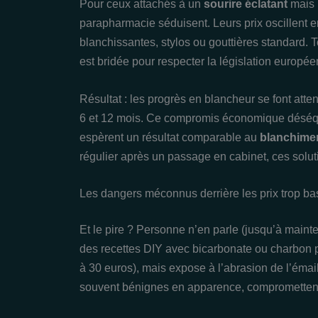
Pour ceux attachés à un
sourire éclatant
mais 
parapharmacie séduisent. Leurs prix oscillent e
blanchissantes, stylos ou gouttières standard. 
est bridée pour respecter la législation europée
Résultat : les progrès en blancheur se font att
6 et 12 mois. Ce compromis économique déséquili
espèrent un résultat comparable au
blanchimen
régulier après un passage en cabinet, ces soluti
Les dangers méconnus derrière les prix trop ba
Et le pire ? Personne n’en parle (jusqu’à maint
des recettes DIY avec bicarbonate ou charbon p
à 30 euros), mais expose à l’abrasion de l’émail
souvent bénignes en apparence, compromettent