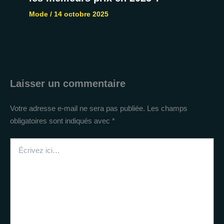
Mode
/
14 octobre 2025
Laisser un commentaire
Votre adresse e-mail ne sera pas publiée.
Les champs
obligatoires sont indiqués avec
*
Écrivez
ici…