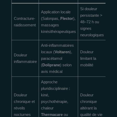
Si douleur
Application locale
persistante >
Contracture-
(Salonpas,
Flector
),
48–72 h ou
raidissement
massages
signes
kinésithérapeutiques
neurologiques
Anti-inflammatoires
locaux (
Voltaren
),
Douleur
Douleur
paracétamol
limitant la
inflammatoire
(
Doliprane
) selon
mobilité
avis médical
Approche
pluridisciplinaire :
Douleur
kiné,
Douleur
chronique et
psychothérapie,
chronique
réveils
chaleur
altérant la
nocturnes
Thermacare
ou
qualité de vie