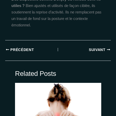
utiles ?
Bien ajustés et utilisés de façon ciblée, ils
soutiennent la reprise d’activité. Ils ne remplacent pas
un travail de fond sur la posture et le contexte
émotionnel.
PRÉCÉDENT
SUIVANT
Related Posts