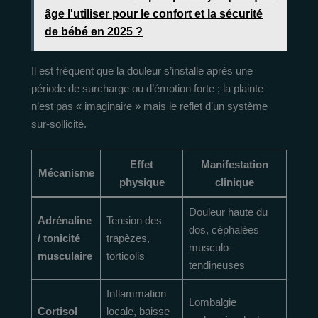
âge l'utiliser pour le confort et la sécurité
de bébé en 2025 ?
Il est fréquent que la douleur s’installe après une
période de surcharge ou d’émotion forte ; la plainte
n’est pas « imaginaire » mais le reflet d’un système
sur-sollicité.
Effet
Manifestation
Mécanisme
physique
clinique
Douleur haute du
Adrénaline
Tension des
dos, céphalées
/ tonicité
trapèzes,
musculo-
musculaire
torticolis
tendineuses
Inflammation
Lombalgie
Cortisol
locale, baisse